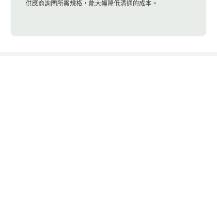
供應商詢問所需規格，能大幅降低溝通的成本。
新基科技股份有限公司成立於2002年, 源於臺
灣, 為專業從事監控周邊影音、網路延長器及
多媒體信息發佈系統相關產品, 臺灣研發生產
(Made in Taiwan)，以”SC&T”品牌營銷全球
五大洲, 以高品質及高信賴度產品, 在世界上
擁有廣大客戶群的肯定。