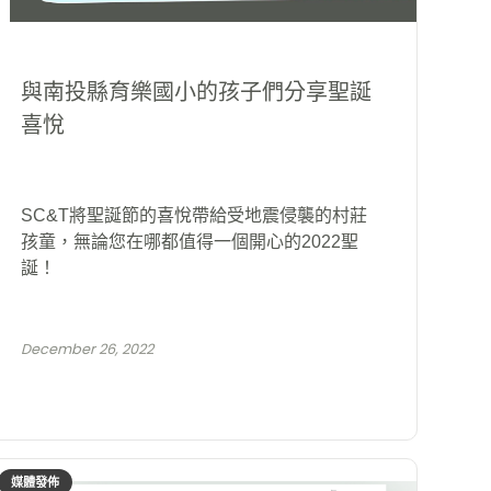
與南投縣育樂國小的孩子們分享聖誕
喜悅
SC&T將聖誕節的喜悅帶給受地震侵襲的村莊
孩童，無論您在哪都值得一個開心的2022聖
誕！
December 26, 2022
媒體發佈