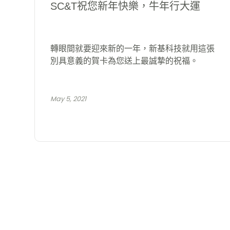
SC&T祝您新年快樂，牛年行大運
轉眼間就要迎來新的一年，新基科技就用這張
別具意義的賀卡為您送上最誠摯的祝福。
May 5, 2021