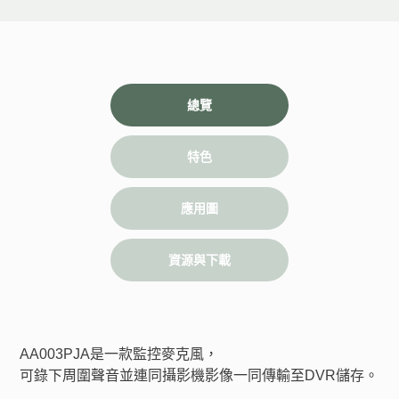
總覽
特色
應用圖
資源與下載
AA003PJA是一款監控麥克風，
可錄下周圍聲音並連同攝影機影像一同傳輸至DVR儲存。