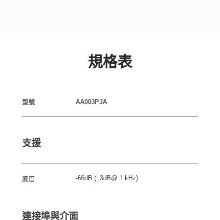
規格表
型號
AA003PJA
支援
-66dB (±3dB@ 1 kHz)
感度
連接埠與介面