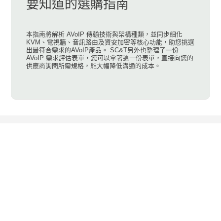
要知道的選購指南
本指南將解析 AVoIP 傳輸技術與架構種類，並同步細化
KVM、電視牆、音訊路由及資安加密等核心功能，助您挑選
出最符合需求的AVoIP產品。 SC&T另外也整理了一份
AVoIP 需求評估表單，您可以拿著這一份表單，直接向您的
供應商詢問所需規格，能大幅降低溝通的成本。
新基科技股份有限公司成立於2002年, 源於臺
灣, 為專業從事監控周邊影音、網路延長器及
多媒體信息發佈系統相關產品, 臺灣研發生產