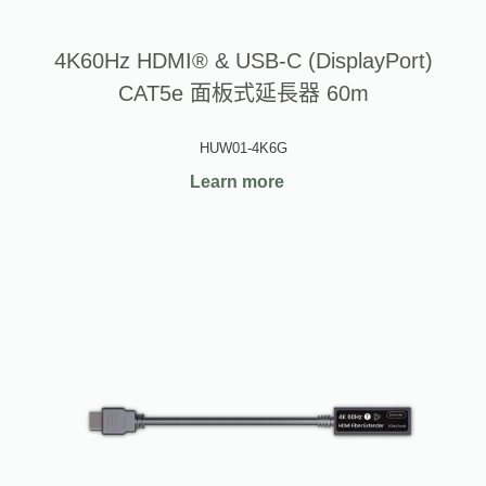
4K60Hz HDMI® & USB-C (DisplayPort)
CAT5e 面板式延長器 60m
HUW01-4K6G
Learn more