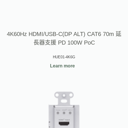
4K60Hz HDMI/USB-C(DP ALT) CAT6 70m 延
長器支援 PD 100W PoC
HUE01-4K6G
Learn more