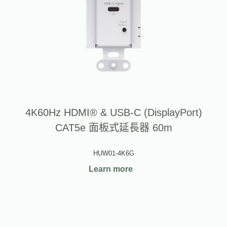
4K60Hz HDMI® & USB-C (DisplayPort)
CAT5e 面板式延長器 60m
HUW01-4K6G
Learn more