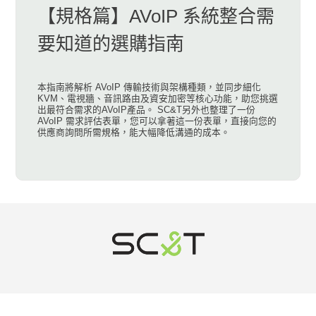
【規格篇】AVoIP 系統整合需
要知道的選購指南
本指南將解析 AVoIP 傳輸技術與架構種類，並同步細化
KVM、電視牆、音訊路由及資安加密等核心功能，助您挑選
出最符合需求的AVoIP產品。 SC&T另外也整理了一份
AVoIP 需求評估表單，您可以拿著這一份表單，直接向您的
供應商詢問所需規格，能大幅降低溝通的成本。
新基科技股份有限公司成立於2002年, 源於臺