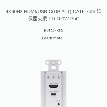
4K60Hz HDMI/USB-C(DP ALT) CAT6 70m 延
長器支援 PD 100W PoC
HUE01-4K6G
Learn more