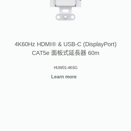
4K60Hz HDMI® & USB-C (DisplayPort)
CAT5e 面板式延長器 60m
HUW01-4K6G
Learn more