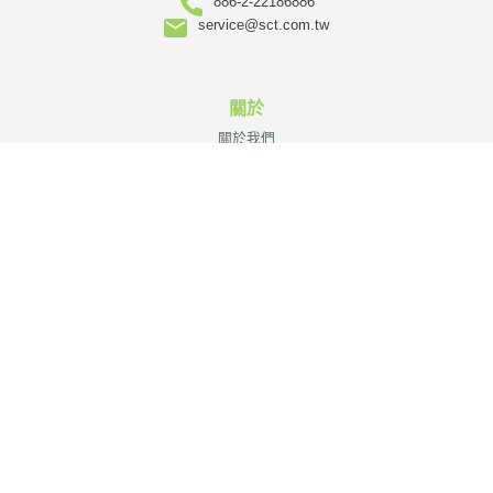
886-2-22186886
service@sct.com.tw
關於
關於我們
企業優勢
OEM/ODM
服務團隊
販售據點
加入我們
文章
活動與展覽
媒體發佈
成功案例
產業知識