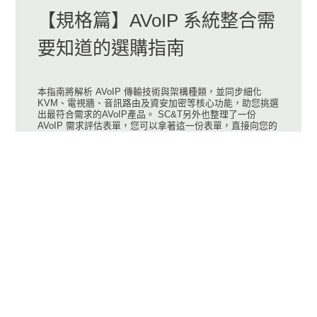
【規格篇】AVoIP 系統整合需
要知道的選購指南
本指南將解析 AVoIP 傳輸技術與架構種類，並同步細化
KVM、電視牆、音訊路由及資安加密等核心功能，助您挑選
出最符合需求的AVoIP產品。 SC&T另外也整理了一份
AVoIP 需求評估表單，您可以拿著這一份表單，直接向您的
供應商詢問所需規格，能大幅降低溝通的成本。
新基科技股份有限公司成立於2002年, 源於臺