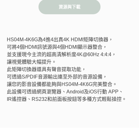
資源與下載
HS04M-4K6G為4進4出真4K HDMI矩陣切換器，
可將4個HDMI訊號源與4個HDMI顯示器整合，
並支援現今主流的超高清解析度4K@60Hz 4:4:4，
讓視覺體驗大幅提升。
此矩陣切換器還具有聲音提取功能，
可透過S/PDIF音源輸出連至外部的音源設備，
讓您的影音設備都能夠與HS04M-4K6G完美整合。
此設備可透過網頁瀏覽器、Android及iOS行動 APP、
IR遙控器、RS232和前面板按鈕等多種方式輕鬆操控。