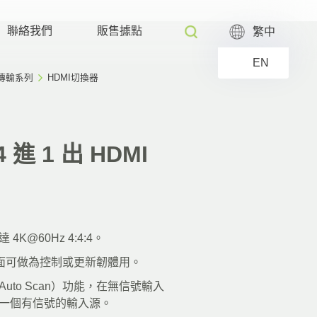
聯絡我們
販售據點
繁中
EN
 傳輸系列
HDMI切換器
4 進 1 出 HDMI
K@60Hz 4:4:4。
 介面可做為控制或更新韌體用。
uto Scan）功能，在無信號輸入
一個有信號的輸入源。