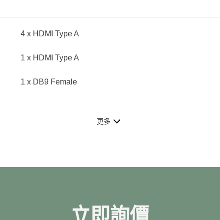
4 x HDMI Type A
1 x HDMI Type A
1 x DB9 Female
更多
立即詢價