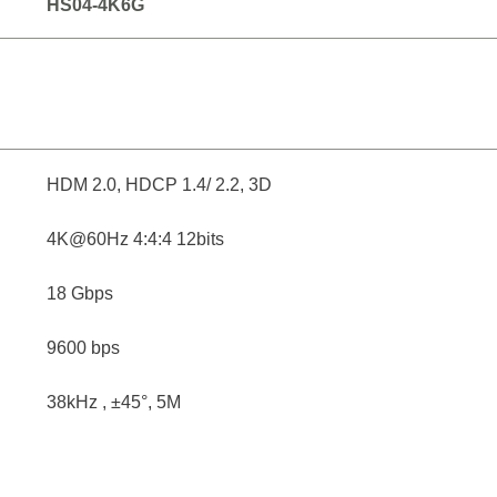
HS04-4K6G
HDM 2.0, HDCP 1.4/ 2.2, 3D
4K@60Hz 4:4:4 12bits
18 Gbps
9600 bps
38kHz , ±45°, 5M