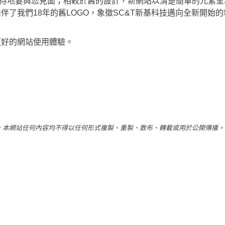
及待地要與您見面；相較於舊的設計，新網站以清楚簡單的元素
了我們18年的舊LOGO，象徵SC&T新基科技邁向全新開始的
更好的網站使用體驗。
，本網站任何內容均不得以任何形式複製、重製、散布、轉載或用於公開傳播。