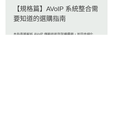
【規格篇】AVoIP 系統整合需
要知道的選購指南
本指南將解析 AVoIP 傳輸技術與架構種類，並同步細化
KVM、電視牆、音訊路由及資安加密等核心功能，助您挑選
出最符合需求的AVoIP產品。 SC&T另外也整理了一份
AVoIP 需求評估表單，您可以拿著這一份表單，直接向您的
供應商詢問所需規格，能大幅降低溝通的成本。
新基科技股份有限公司成立於2002年, 源於臺