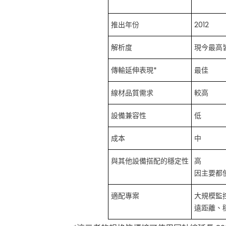
推出年份
2012
解析度
現今最高皆
傳輸延伸表現*
最佳
線材品質需求
較高
設備兼容性
低
成本
中
與其他設備搭配的穩定性
高
因主要都
適配專案
大規模監
遠距離、