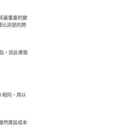
發布，其最重要的變
類比訊號的問
產品，因此導致
DCVI 相同，用以
，雖然建設成本