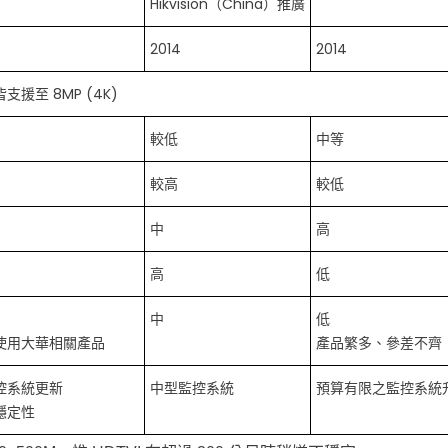
Hikvision（China）推廣
2014
2014
支援至 8MP (4K)
較低
中等
較高
較低
中
高
高
低
中
低
使用大華相關產品
產品繁多、參差不齊
控系統更新
中型監控系統
預算有限之監控系統
穩定性