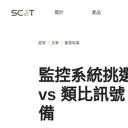
關於
產品
首頁
文章
產業知識
監控系統挑
vs 類比訊
備