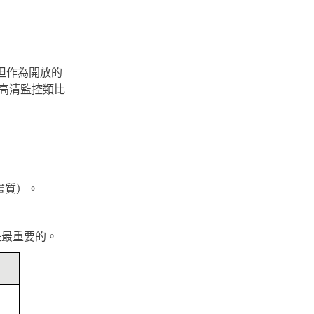
晚，但作為開放的
的高清監控類比
畫質）。
是最重要的。