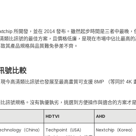
）由韓國 Nextchip 所開發，並在 2014 發布。雖然起步時間是三者中最
為高清類比訊號的最佳方案，且價格低廉，是現在市場中佔比最高
導致其產品規格與品質難免參差不齊。
類比訊號比較
今高清類比訊號也發展至最高畫質可支援 8MP （等同於 4K 
類比訊號規格。沒有孰優孰劣，挑選到方便操作與適合的方案才
HDTVI
AHD
echnology（China）
Techpoint（USA）
Nextchip（Korea）